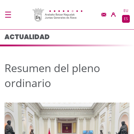
Resumen del pleno ord
Saltar al contenido principal
EU
ES
ACTUALIDAD
Resumen del pleno
ordinario