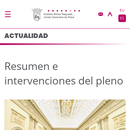
Resumen e intervencio
Saltar al contenido principal
EU
ES
ACTUALIDAD
Resumen e
intervenciones del pleno