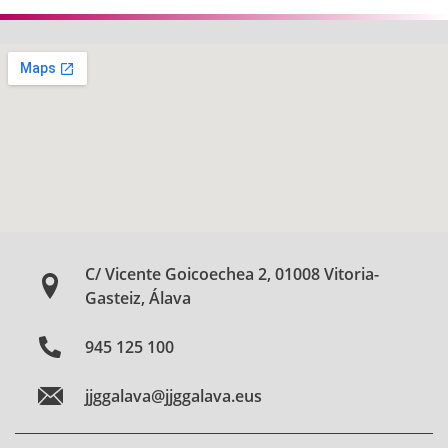
C/ Vicente Goicoechea 2, 01008 Vitoria-
Gasteiz, Álava
945 125 100
jjggalava@jjggalava.eus