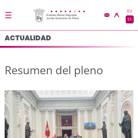
Resumen del pleno - 
Saltar al contenido principal
EU
ES
ACTUALIDAD
Resumen del pleno