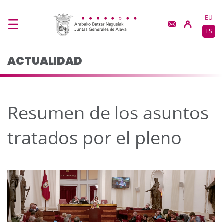
Resumen de los asunto
Saltar al contenido principal
EU
ES
ACTUALIDAD
Resumen de los asuntos
tratados por el pleno