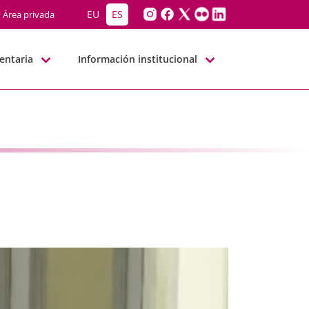
 - JJGG-BBNN
EU
ES
Área privada
entaria
Información institucional