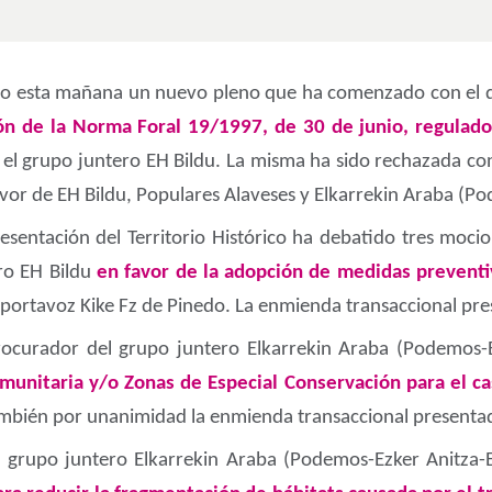
do esta mañana un nuevo pleno que ha comenzado con el d
ón de la Norma Foral 19/1997, de 30 de junio, regulado
el grupo juntero EH Bildu. La misma ha sido rechazada con
favor de EH Bildu, Populares Alaveses y Elkarrekin Araba (
sentación del Territorio Histórico ha debatido tres mocio
ero EH Bildu
en favor de la adopción de medidas preventiv
u portavoz Kike Fz de Pinedo. La enmienda transaccional p
curador del grupo juntero Elkarrekin Araba (Podemos-E
munitaria y/o Zonas de Especial Conservación para el cas
mbién por unanimidad la enmienda transaccional presenta
el grupo juntero Elkarrekin Araba (Podemos-Ezker Anitz