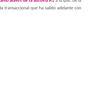
ramo alavés de la autovía A1
a la que, de la
 transaccional que ha salido adelante con