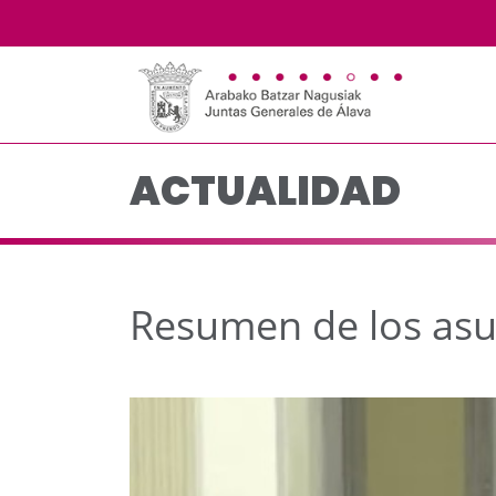
Resumen de los asunto
Saltar al contenido principal
ACTUALIDAD
Resumen de los asu