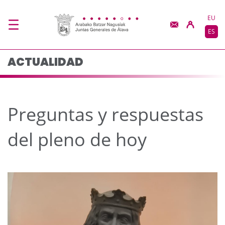
Preguntas y respuesta
Saltar al contenido principal
EU
ES
ACTUALIDAD
Preguntas y respuestas
del pleno de hoy