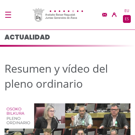
Resumen y vídeo del p
Saltar al contenido principal
EU
ES
ACTUALIDAD
Resumen y vídeo del
pleno ordinario