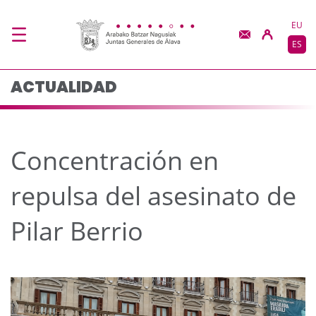
Concentración en repul
Saltar al contenido principal
EU
ES
ACTUALIDAD
Concentración en
repulsa del asesinato de
Pilar Berrio