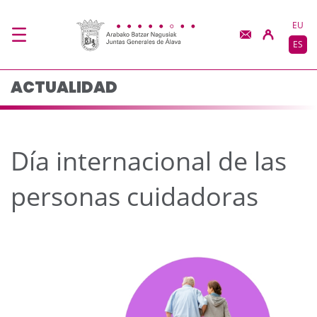
Día internacional de l
Saltar al contenido principal
EU
ES
ACTUALIDAD
Día internacional de las
personas cuidadoras