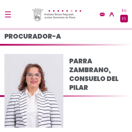
PARRA ZAMBRANO, CO
Saltar al contenido principal
EU
ES
PROCURADOR-A
PARRA
ZAMBRANO,
CONSUELO DEL
PILAR