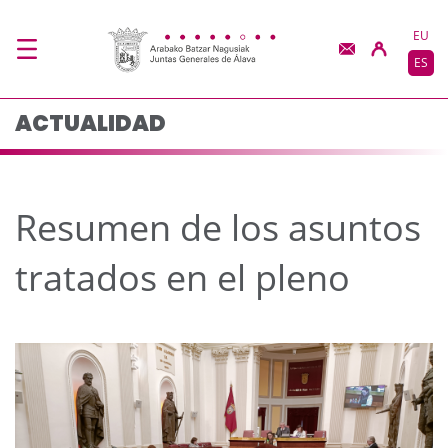
Resumen de los asunto
Saltar al contenido principal
EU
ES
ACTUALIDAD
Resumen de los asuntos
tratados en el pleno