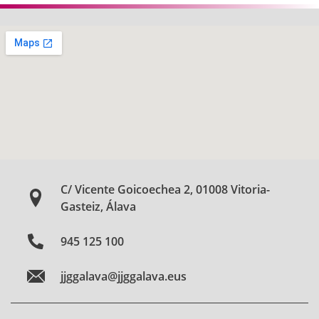
C/ Vicente Goicoechea 2, 01008 Vitoria-
Gasteiz, Álava
945 125 100
jjggalava@jjggalava.eus