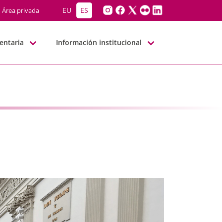
 - JJGG-BBNN
EU
ES
Área privada
entaria
Información institucional