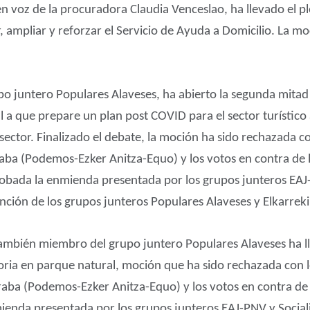
en voz de la procuradora Claudia Venceslao, ha llevado el 
r, ampliar y reforzar el Servicio de Ayuda a Domicilio. La 
o juntero Populares Alaveses, ha abierto la segunda mitad d
l a que prepare un plan post COVID para el sector turístic
ector. Finalizado el debate, la moción ha sido rechazada co
raba (Podemos-Ezker Anitza-Equo) y los votos en contra de 
robada la enmienda presentada por los grupos junteros EAJ-
tención de los grupos junteros Populares Alaveses y Elkarr
también miembro del grupo juntero Populares Alaveses ha ll
oria en parque natural, moción que ha sido rechazada con l
raba (Podemos-Ezker Anitza-Equo) y los votos en contra de 
ienda presentada por los grupos junteros EAJ-PNV y Sociali