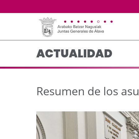
Resumen de los asunto
Saltar al contenido principal
ACTUALIDAD
Resumen de los asu