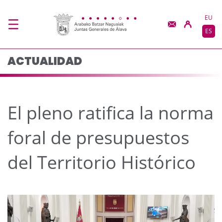
El pleno ratifica la no
Saltar al contenido principal
EU
ES
ACTUALIDAD
El pleno ratifica la norma
foral de presupuestos
del Territorio Histórico