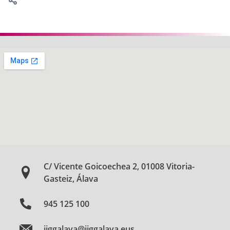
C/ Vicente Goicoechea 2, 01008 Vitoria-
Gasteiz, Álava
945 125 100
jjggalava@jjggalava.eus