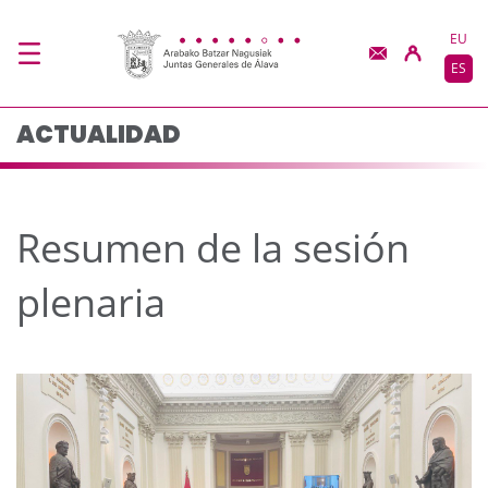
Resumen de la sesión 
Saltar al contenido principal
EU
ES
ACTUALIDAD
Resumen de la sesión
plenaria