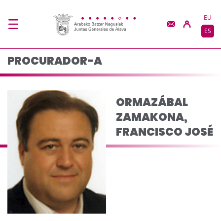
ORMAZÁBAL ZAMAKONA
Saltar al contenido principal
EU
ES
PROCURADOR-A
ORMAZÁBAL
ZAMAKONA,
FRANCISCO JOSÉ