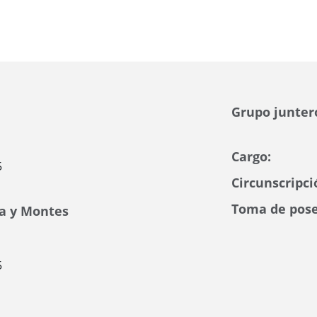
Grupo junter
Cargo:
5
Circunscripci
Toma de pose
ía y Montes
5