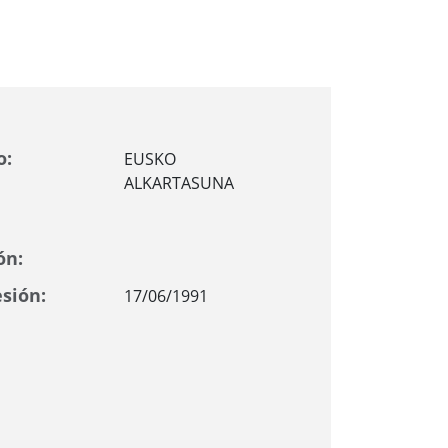
o:
EUSKO
ALKARTASUNA
ón:
sión:
17/06/1991