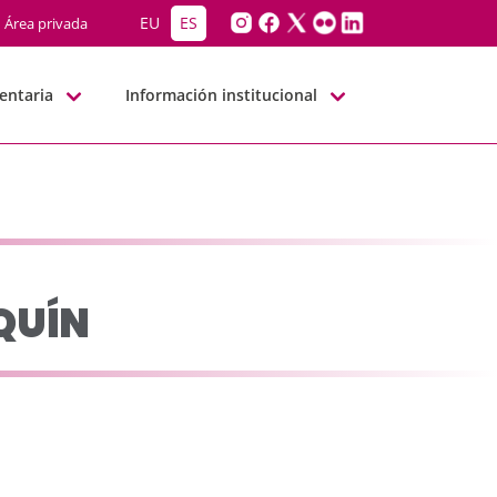
BBNN
EU
ES
Área privada
entaria
Información institucional
QUÍN