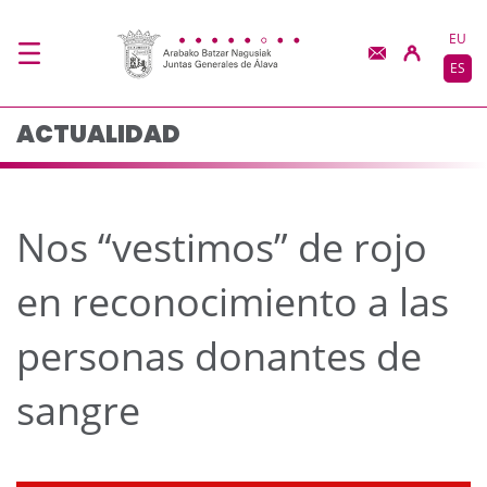
Nos “vestimos” de roj
Saltar al contenido principal
EU
ES
ACTUALIDAD
Nos “vestimos” de rojo
en reconocimiento a las
personas donantes de
sangre