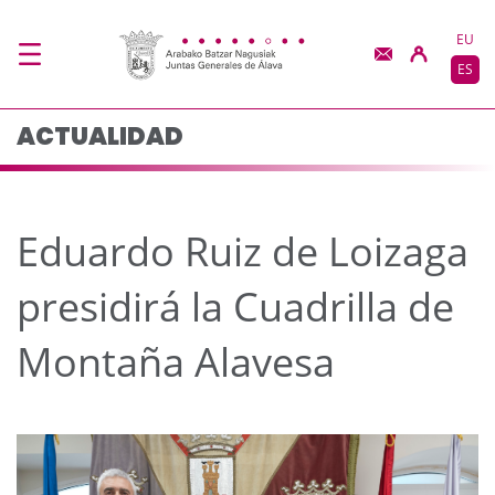
Eduardo Ruiz de Loizag
Saltar al contenido principal
EU
ES
ACTUALIDAD
Eduardo Ruiz de Loizaga
presidirá la Cuadrilla de
Montaña Alavesa