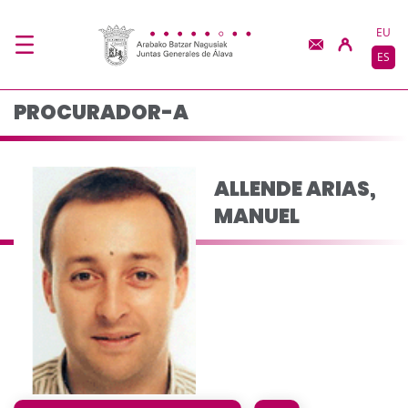
ALLENDE ARIAS, MAN
Saltar al contenido principal
EU
ES
PROCURADOR-A
ALLENDE ARIAS,
MANUEL