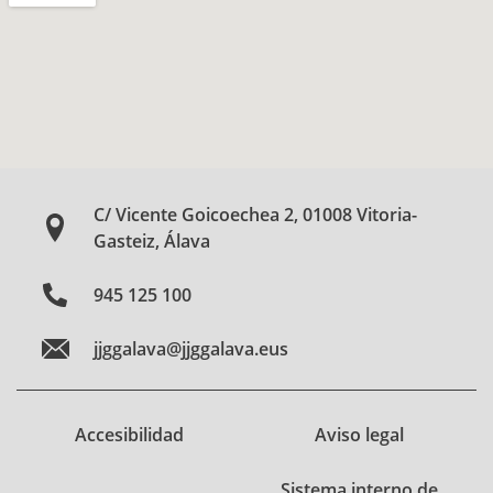
C/ Vicente Goicoechea 2, 01008 Vitoria-
Gasteiz, Álava
945 125 100
jjggalava@jjggalava.eus
Accesibilidad
Aviso legal
Sistema interno de