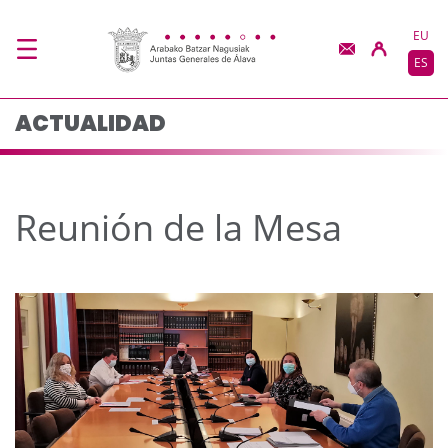
Reunión de la Mesa -
Saltar al contenido principal
EU
ES
ACTUALIDAD
Reunión de la Mesa