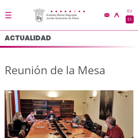
Reunión de la Mesa -
Saltar al contenido principal
EU
ES
ACTUALIDAD
Reunión de la Mesa