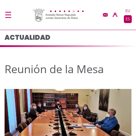
Reunión de la Mesa -
Saltar al contenido principal
EU
ES
ACTUALIDAD
Reunión de la Mesa