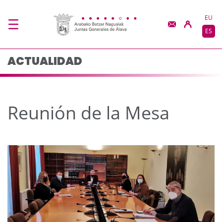
Reunión de la Mesa -
Saltar al contenido principal
EU
ES
ACTUALIDAD
Reunión de la Mesa