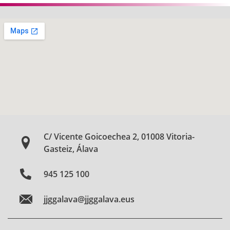
C/ Vicente Goicoechea 2, 01008 Vitoria-
Gasteiz, Álava
945 125 100
jjggalava@jjggalava.eus