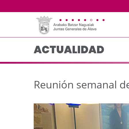
Reunión semanal de la
Saltar al contenido principal
ACTUALIDAD
Reunión semanal de