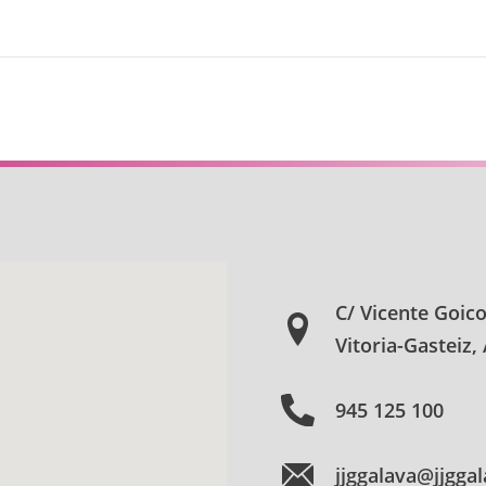
C/ Vicente Goic
Vitoria-Gasteiz,
945 125 100
jjggalava@jjgga