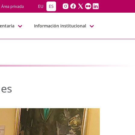
ales - JJGG-BBNN
EU
ES
Área privada
entaria
Información institucional
les