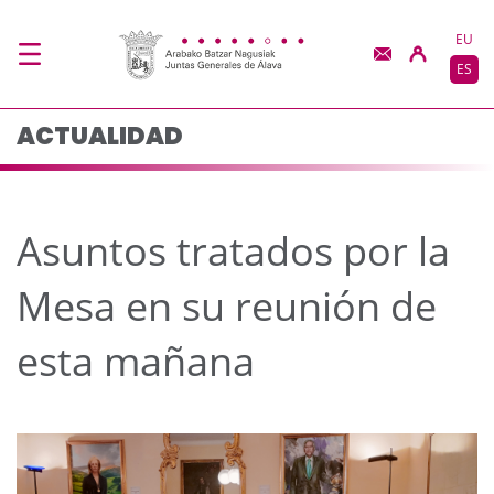
Asuntos tratados por 
Saltar al contenido principal
EU
ES
ACTUALIDAD
Asuntos tratados por la
Mesa en su reunión de
esta mañana