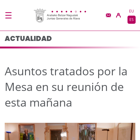
Asuntos tratados por 
Saltar al contenido principal
EU
ES
ACTUALIDAD
Asuntos tratados por la
Mesa en su reunión de
esta mañana