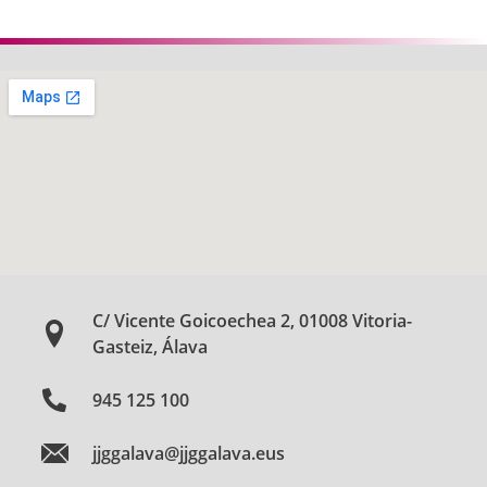
C/ Vicente Goicoechea 2, 01008 Vitoria-
Gasteiz, Álava
945 125 100
jjggalava@jjggalava.eus