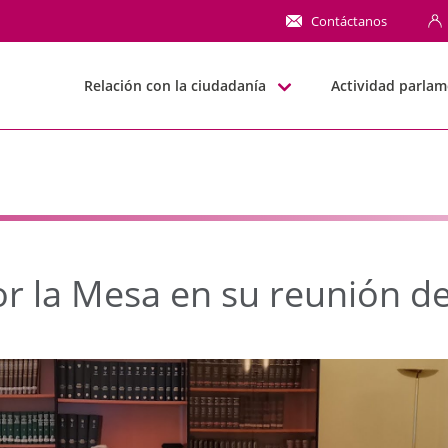
la Mesa en su reunión 
Contáctanos
Relación con la ciudadanía
Actividad parlam
or la Mesa en su reunión d