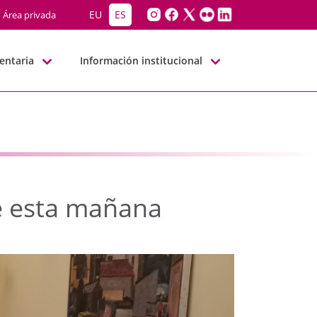
de esta mañana - JJGG-
EU
ES
Área privada
entaria
Información institucional
e esta mañana