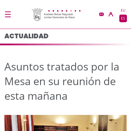
Asuntos tratados por 
Saltar al contenido principal
EU
ES
ACTUALIDAD
Asuntos tratados por la
Mesa en su reunión de
esta mañana