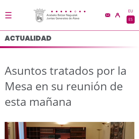
Asuntos tratados por 
Saltar al contenido principal
EU
ES
ACTUALIDAD
Asuntos tratados por la
Mesa en su reunión de
esta mañana