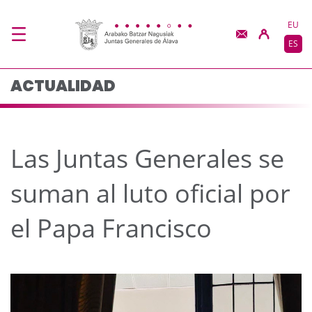
Las Juntas Generales s
Saltar al contenido principal
EU
ES
ACTUALIDAD
Las Juntas Generales se
suman al luto oficial por
el Papa Francisco