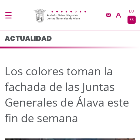
Los colores toman la f
Saltar al contenido principal
EU
ES
ACTUALIDAD
Los colores toman la
fachada de las Juntas
Generales de Álava este
fin de semana