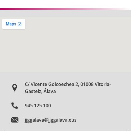
C/ Vicente Goicoechea 2, 01008 Vitoria-
Gasteiz, Álava
945 125 100
jjggalava@jjggalava.eus