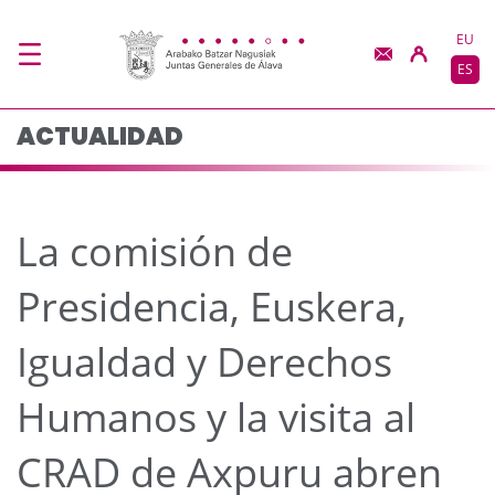
La comisión de Preside
Saltar al contenido principal
EU
ES
ACTUALIDAD
La comisión de
Presidencia, Euskera,
Igualdad y Derechos
Humanos y la visita al
CRAD de Axpuru abren