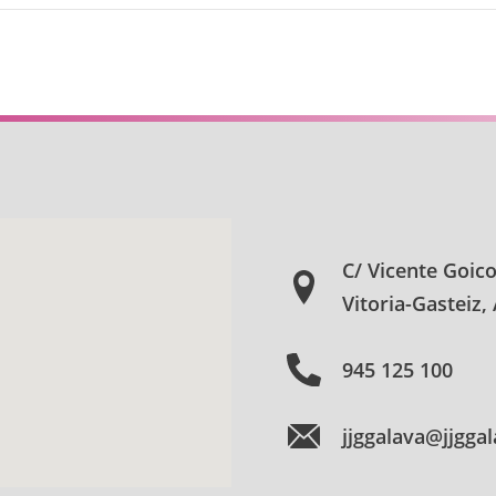
C/ Vicente Goic
Vitoria-Gasteiz,
945 125 100
jjggalava@jjgga