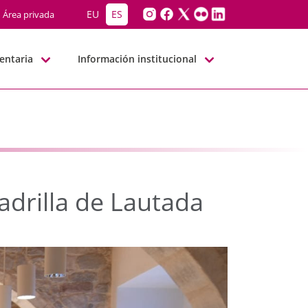
Cuadrilla de Lautada - 
EU
ES
Área privada
entaria
Información institucional
adrilla de Lautada