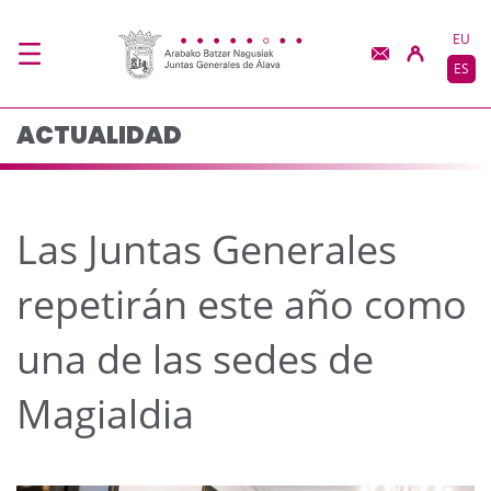
Las Juntas Generales 
Saltar al contenido principal
EU
ES
ACTUALIDAD
Las Juntas Generales
repetirán este año como
una de las sedes de
Magialdia