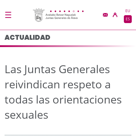
Las Juntas Generales r
Saltar al contenido principal
EU
ES
ACTUALIDAD
Las Juntas Generales
reivindican respeto a
todas las orientaciones
sexuales