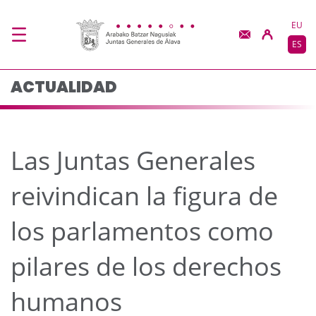
Las Juntas Generales r
Saltar al contenido principal
EU
ES
ACTUALIDAD
Las Juntas Generales
reivindican la figura de
los parlamentos como
pilares de los derechos
humanos