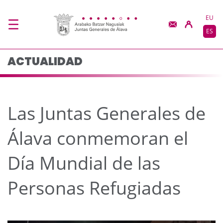
Las Juntas Generales 
Saltar al contenido principal
EU
ES
ACTUALIDAD
Las Juntas Generales de
Álava conmemoran el
Día Mundial de las
Personas Refugiadas