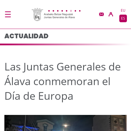
Las Juntas Generales 
Saltar al contenido principal
EU
ES
ACTUALIDAD
Las Juntas Generales de
Álava conmemoran el
Día de Europa