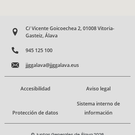
C/ Vicente Goicoechea 2, 01008 Vitoria-
Gasteiz, Álava
945 125 100
jjggalava@jjggalava.eus
Accesibilidad
Aviso legal
Sistema interno de
Protección de datos
información
© Juntas Generales de Álava 2026