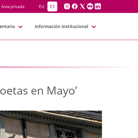
l ‘Poetas en Mayo’ - J
EU
ES
Área privada
entaria
Información institucional
‘Poetas en Mayo’