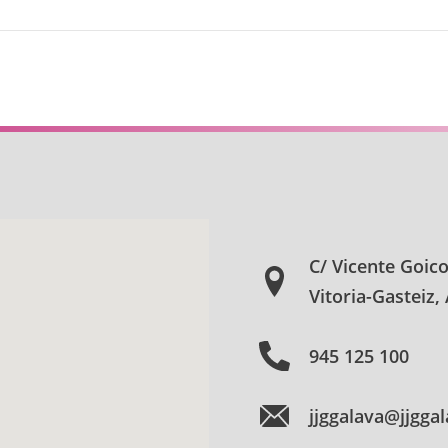
C/ Vicente Goic
Vitoria-Gasteiz,
945 125 100
jjggalava@jjgga