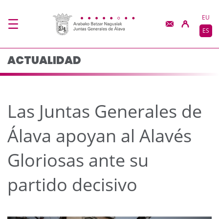
Las Juntas Generales d
Saltar al contenido principal
EU
ES
ACTUALIDAD
Las Juntas Generales de
Álava apoyan al Alavés
Gloriosas ante su
partido decisivo