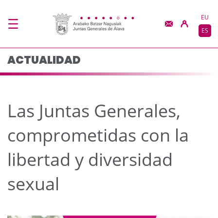
Las Juntas Generales, 
Saltar al contenido principal
EU
ES
ACTUALIDAD
Las Juntas Generales,
comprometidas con la
libertad y diversidad
sexual