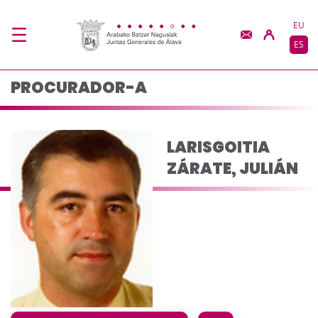
LARISGOITIA ZÁRATE,
Saltar al contenido principal
EU
ES
PROCURADOR-A
LARISGOITIA
ZÁRATE, JULIÁN