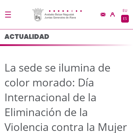
La sede se ilumina de c
Saltar al contenido principal
EU
ES
ACTUALIDAD
La sede se ilumina de
color morado: Día
Internacional de la
Eliminación de la
Violencia contra la Mujer