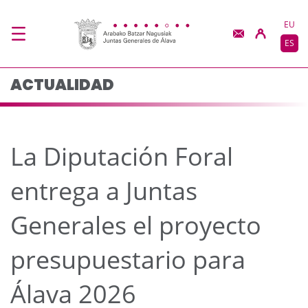
La Diputación Foral en
Saltar al contenido principal
EU
ES
ACTUALIDAD
La Diputación Foral
entrega a Juntas
Generales el proyecto
presupuestario para
Álava 2026