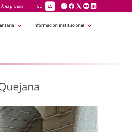
e Quejana - JJGG-BBNN
EU
ES
Área privada
entaria
Información institucional
 Quejana