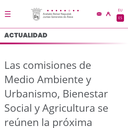
Las comisiones de Medi
Saltar al contenido principal
EU
ES
ACTUALIDAD
Las comisiones de
Medio Ambiente y
Urbanismo, Bienestar
Social y Agricultura se
reúnen la próxima