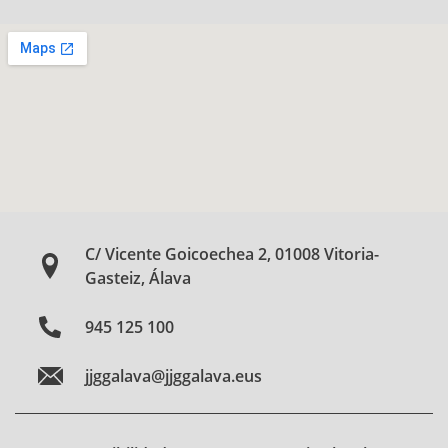
C/ Vicente Goicoechea 2, 01008 Vitoria-
Gasteiz, Álava
945 125 100
jjggalava@jjggalava.eus