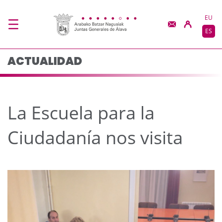
La Escuela para la Ciu
Saltar al contenido principal
EU
ES
ACTUALIDAD
La Escuela para la
Ciudadanía nos visita