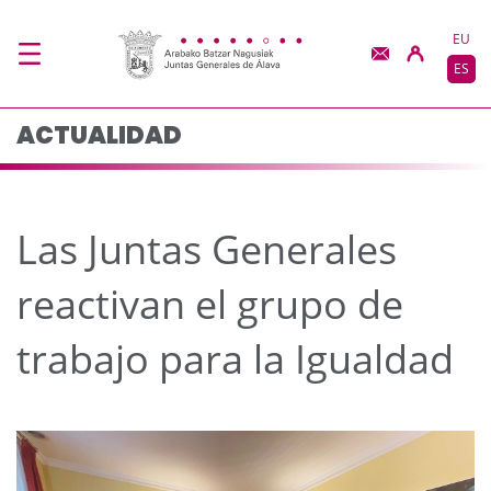
Las Juntas Generales r
Saltar al contenido principal
EU
ES
ACTUALIDAD
Las Juntas Generales
reactivan el grupo de
trabajo para la Igualdad