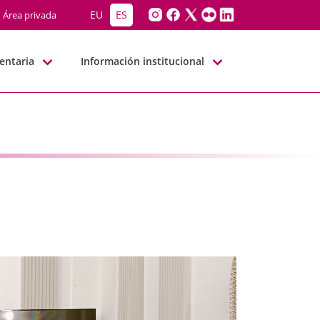
BNN
EU
ES
Área privada
entaria
Información institucional