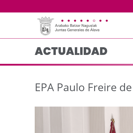
EPA Paulo Freire de Vi
Saltar al contenido principal
ACTUALIDAD
EPA Paulo Freire de 