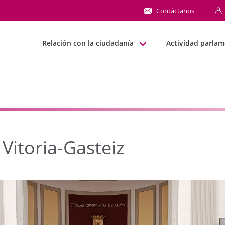
toria-Gasteiz - JJGG-B
Contáctanos
Relación con la ciudadanía
Actividad parlam
Vitoria-Gasteiz