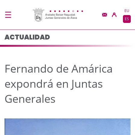
Fernando de Amárica e
Saltar al contenido principal
EU
ES
ACTUALIDAD
Fernando de Amárica
expondrá en Juntas
Generales