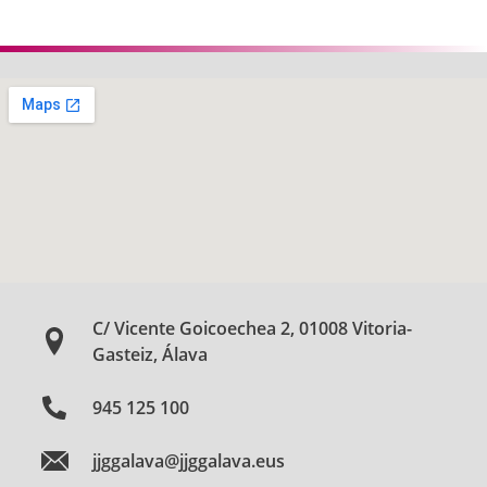
C/ Vicente Goicoechea 2, 01008 Vitoria-
Gasteiz, Álava
945 125 100
jjggalava@jjggalava.eus